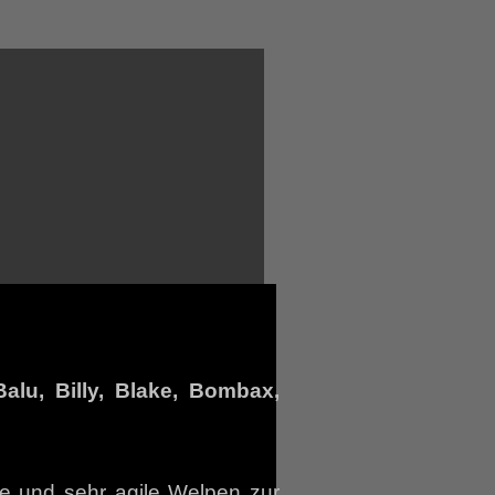
Balu, Billy, Blake, Bombax,
e und sehr agile Welpen zur