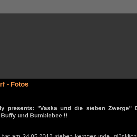
f - Fotos
ly presents: "Vaska und die sieben Zwerge"
 Buffy und Bumblebee !!
hat am 24.05.2012 sieben kerngesunde, glücklich