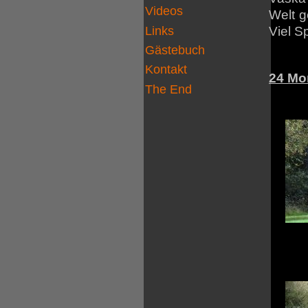
Videos
Welt g
Links
Viel S
Gästebuch
Kontakt
24 Mo
The End