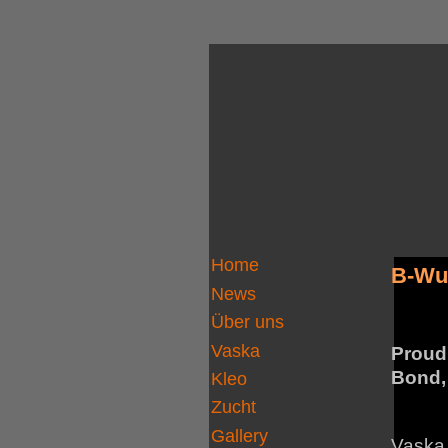
Home
B-Wur
News
Über uns
Vaska
Proud
Bond,
Kleo
Zucht
Gallery
Vaska 