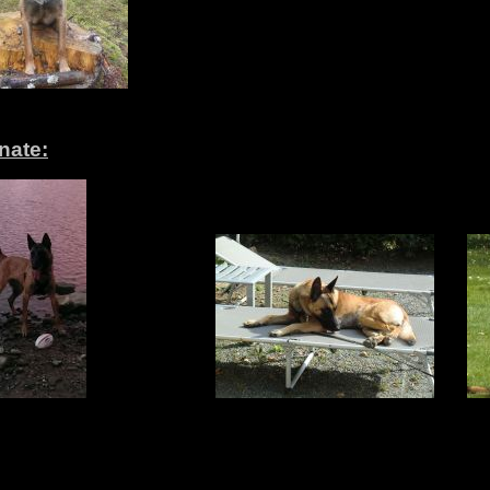
nate: